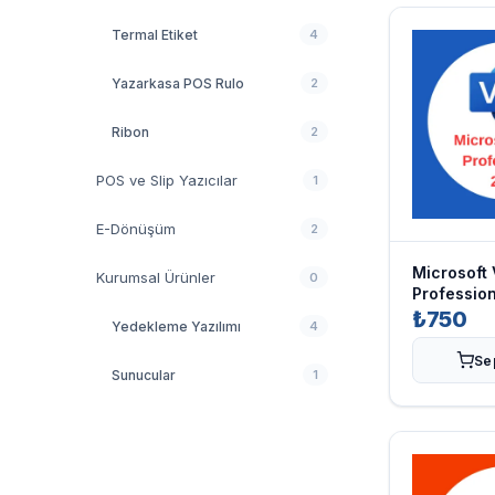
Termal Etiket
4
Yazarkasa POS Rulo
2
Ribon
2
POS ve Slip Yazıcılar
1
E-Dönüşüm
2
Microsoft 
Kurumsal Ürünler
0
Professio
₺750
Yedekleme Yazılımı
4
Se
Sunucular
1