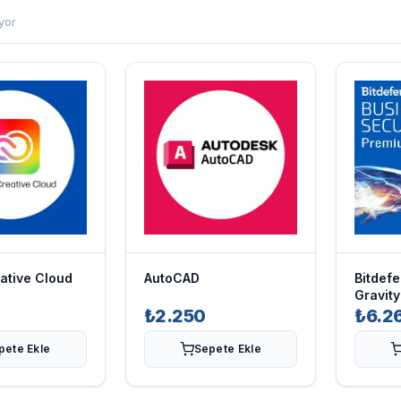
iyor
ative Cloud
AutoCAD
Bitdef
Gravit
Securi
₺2.250
₺6.2
pete Ekle
Sepete Ekle