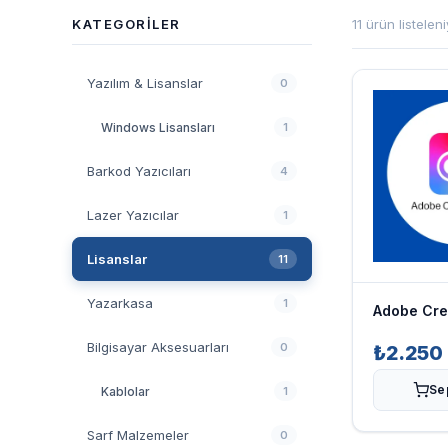
KATEGORILER
11 ürün listelen
Yazılım & Lisanslar
0
Windows Lisansları
1
Barkod Yazıcıları
4
Lazer Yazıcılar
1
Lisanslar
11
Yazarkasa
1
Adobe Cre
Bilgisayar Aksesuarları
0
₺2.250
Se
Kablolar
1
Sarf Malzemeler
0