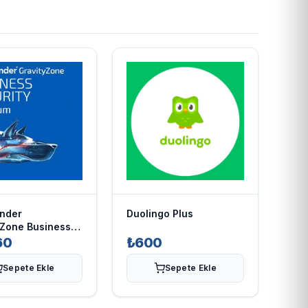
ender
Duolingo Plus
yZone Business
ty
60
₺600
Sepete Ekle
Sepete Ekle